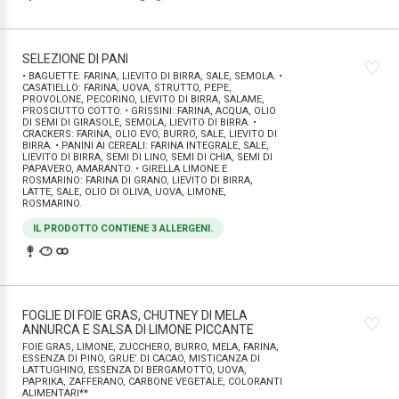
SELEZIONE DI PANI
♡
• BAGUETTE: FARINA, LIEVITO DI BIRRA, SALE, SEMOLA. •
CASATIELLO: FARINA, UOVA, STRUTTO, PEPE,
PROVOLONE, PECORINO, LIEVITO DI BIRRA, SALAME,
PROSCIUTTO COTTO. • GRISSINI: FARINA, ACQUA, OLIO
DI SEMI DI GIRASOLE, SEMOLA, LIEVITO DI BIRRA. •
CRACKERS: FARINA, OLIO EVO, BURRO, SALE, LIEVITO DI
BIRRA. • PANINI AI CEREALI: FARINA INTEGRALE, SALE,
LIEVITO DI BIRRA, SEMI DI LINO, SEMI DI CHIA, SEMI DI
PAPAVERO, AMARANTO. • GIRELLA LIMONE E
ROSMARINO: FARINA DI GRANO, LIEVITO DI BIRRA,
LATTE, SALE, OLIO DI OLIVA, UOVA, LIMONE,
ROSMARINO.
IL PRODOTTO CONTIENE 3 ALLERGENI.
FOGLIE DI FOIE GRAS, CHUTNEY DI MELA
♡
ANNURCA E SALSA DI LIMONE PICCANTE
FOIE GRAS, LIMONE, ZUCCHERO, BURRO, MELA, FARINA,
ESSENZA DI PINO, GRUE’ DI CACAO, MISTICANZA DI
LATTUGHINO, ESSENZA DI BERGAMOTTO, UOVA,
PAPRIKA, ZAFFERANO, CARBONE VEGETALE, COLORANTI
ALIMENTARI**