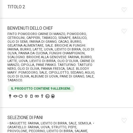
TITOLO 2
♡
BENVENUTI DELLO CHEF
♡
FINTO POMODORO:CARNE DI MANZO, POMODORO,
CETRIOLINI, CAPPERI, TABASCO, SENAPE, BASILICO,
OLIO DI SEMI, FARINA DI GRANO, CACAO, BURRO,
GELATINA ALIMENTARE, SALE. BRIOCHE AI FUNGHI:
FARINA, BURRO, LATTE, UOVA, LIEVITO DI BIRRA, OLIO DI
OLIVA, PANNA DA CUCINA, FUNGHI CHAMPIGNON,
SCALOGNO. BRIOCHE ALLA GENOVESE: FARINA, BURRO,
LATTE, UOVA, LIEVITO DI BIRRA, OLIO D’OLIVA, CARNE DI
MANZO, CIPOLLA, PANE PANKO. TARTUFINO: TARTUFO
NERO, OLIO DI OLIVA, PANNA FRESCA, SALE. BLOODY
MARY: POMODORO, SALE, CIPOLLOTTO, SEDANO, AGLIO,
OLIO DI OLIVA, ALBUME DI UOVA, PANE DI GRANO, SALE,
TABASCO.
IL PRODOTTO CONTIENE 9 ALLERGENI.
SO₂
SELEZIONE DI PANI
♡
• BAGUETTE: FARINA, LIEVITO DI BIRRA, SALE, SEMOLA. •
CASATIELLO: FARINA, UOVA, STRUTTO, PEPE,
PROVOLONE, PECORINO, LIEVITO DI BIRRA, SALAME,