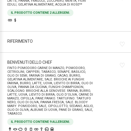
LATTE, PANNA, FRAGOLE, ZUCCHERO, MENTA, FIORI
EDULI, GELATINA ALIMENTARE, ACQUA DI ROSE**
IL PRODOTTO CONTIENE 2 ALLERGENI.
RIFERIMENTO
♡
BENVENUTI DELLO CHEF
♡
FINTO POMODORO:CARNE DI MANZO, POMODORO,
CETRIOLINI, CAPPERI, TABASCO, SENAPE, BASILICO,
OLIO DI SEMI, FARINA DI GRANO, CACAO, BURRO,
GELATINA ALIMENTARE, SALE. BRIOCHE AI FUNGHI:
FARINA, BURRO, LATTE, UOVA, LIEVITO DI BIRRA, OLIO DI
OLIVA, PANNA DA CUCINA, FUNGHI CHAMPIGNON,
SCALOGNO. BRIOCHE ALLA GENOVESE: FARINA, BURRO,
LATTE, UOVA, LIEVITO DI BIRRA, OLIO D’OLIVA, CARNE DI
MANZO, CIPOLLA, PANE PANKO. TARTUFINO: TARTUFO
NERO, OLIO DI OLIVA, PANNA FRESCA, SALE. BLOODY
MARY: POMODORO, SALE, CIPOLLOTTO, SEDANO, AGLIO,
OLIO DI OLIVA, ALBUME DI UOVA, PANE DI GRANO, SALE,
TABASCO.
IL PRODOTTO CONTIENE 9 ALLERGENI.
SO₂