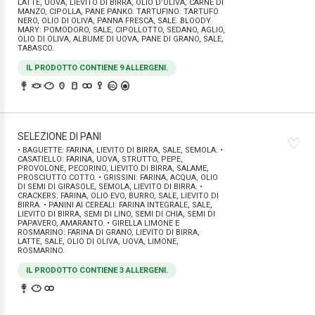
LATTE, UOVA, LIEVITO DI BIRRA, OLIO D’OLIVA, CARNE DI
MANZO, CIPOLLA, PANE PANKO. TARTUFINO: TARTUFO
NERO, OLIO DI OLIVA, PANNA FRESCA, SALE. BLOODY
MARY: POMODORO, SALE, CIPOLLOTTO, SEDANO, AGLIO,
OLIO DI OLIVA, ALBUME DI UOVA, PANE DI GRANO, SALE,
TABASCO.
IL PRODOTTO CONTIENE 9 ALLERGENI.
SO₂
SELEZIONE DI PANI
♡
• BAGUETTE: FARINA, LIEVITO DI BIRRA, SALE, SEMOLA. •
CASATIELLO: FARINA, UOVA, STRUTTO, PEPE,
PROVOLONE, PECORINO, LIEVITO DI BIRRA, SALAME,
PROSCIUTTO COTTO. • GRISSINI: FARINA, ACQUA, OLIO
DI SEMI DI GIRASOLE, SEMOLA, LIEVITO DI BIRRA. •
CRACKERS: FARINA, OLIO EVO, BURRO, SALE, LIEVITO DI
BIRRA. • PANINI AI CEREALI: FARINA INTEGRALE, SALE,
LIEVITO DI BIRRA, SEMI DI LINO, SEMI DI CHIA, SEMI DI
PAPAVERO, AMARANTO. • GIRELLA LIMONE E
ROSMARINO: FARINA DI GRANO, LIEVITO DI BIRRA,
LATTE, SALE, OLIO DI OLIVA, UOVA, LIMONE,
ROSMARINO.
IL PRODOTTO CONTIENE 3 ALLERGENI.